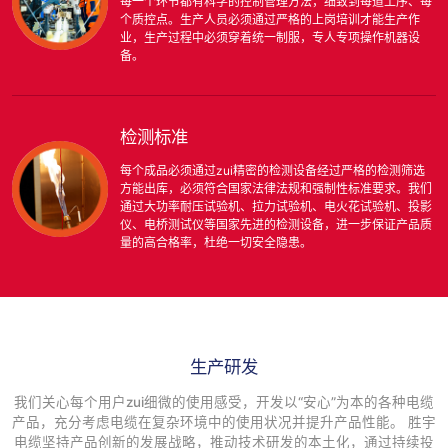
每一个环节都有科学的控制管理方法，细致到每道工序、每
个质控点。生产人员必须通过严格的上岗培训才能生产作
业，生产过程中必须穿着统一制服，专人专项操作机器设
备。
检测标准
每个成品必须通过zui精密的检测设备经过严格的检测筛选
方能出库，必须符合国家法律法规和强制性标准要求。我们
通过大功率耐压试验机、拉力试验机、电火花试验机、投影
仪、电桥测试仪等国家先进的检测设备，进一步保证产品质
量的高合格率，杜绝一切安全隐患。
生产研发
我们关心每个用户zui细微的使用感受，开发以“安心”为本的各种电缆
产品，充分考虑电缆在复杂环境中的使用状况并提升产品性能。 胜宇
电缆坚持产品创新的发展战略，推动技术研发的本土化，通过持续投