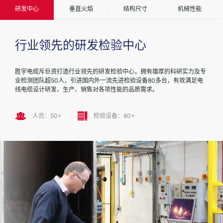
研发中心
垂直火焰
结构尺寸
机械性能
行业领先的研发检验中心
电缆结构和尺寸测试
电缆绝缘拉伸伸长率测量
电缆导体电阻测试
电缆的气体排放测试
电缆中交联材料热定型试验
电缆垂直火焰试验
胜宇电缆斥巨资打造行业领先的研发检验中心，拥有雄厚的科研实力及专
有几种测量方法对电缆的构造及其是否符合相关标准至关重要。这些是由
用于确定拉伸强度和伸长率的测量的电缆测试用于确定绝缘和护套化合物
导体电阻电缆测试在全长电缆或至少1米长的电缆样品上进行，并根据BS
气体排放测试，更正式地称为气体测试，是为了满足IEC 60754（以前的
热定型测试是一种直接确定绝缘材料或护套材料是否充分交联的方法。交
BSEN 60331-1-2的垂直火焰测试旨在评估单电缆长度下的阻燃性能。这
业检测团队超50人，引进国内外一流先进检验设备80多台，有效满足电
我们的专业技术人员进行的一些关键电缆测试，作为我们内部质量保证过
的机械性能。 标准BS EN 60811-501确定了应用于交联和热固绝缘和护
EN 60228测量。该测试确定1类、2类、5类和6类导体的直流电阻，用于
BS EN 50267-2）的要求。测试分为两部分：卤酸气体含量的测定和pH
联材料是一种被改变以加强和增加聚合物链之间的键合的材料。当绝缘材
种火焰传播的垂直火焰测试是电缆实验室电缆测试能力的一部分。
线电缆设计研发、生产、销售对各项性能的品质需求。
程的一部分，但也作为第三方服务提供，以确定是否符合从...
套材料的电缆测试方法。
普通圆形或异形铜、镀金属铜、铝和铝合金。
测定的酸度测定。
料和外护套材料交联时，通常是为了提高机械和电气性能。
人员：50+
检验设备：80+
人员：50+
人员：50+
人员：50+
人员：50+
人员：50+
人员：50+
检验设备：80+
检验设备：80+
检验设备：80+
检验设备：80+
检验设备：80+
检验设备：80+