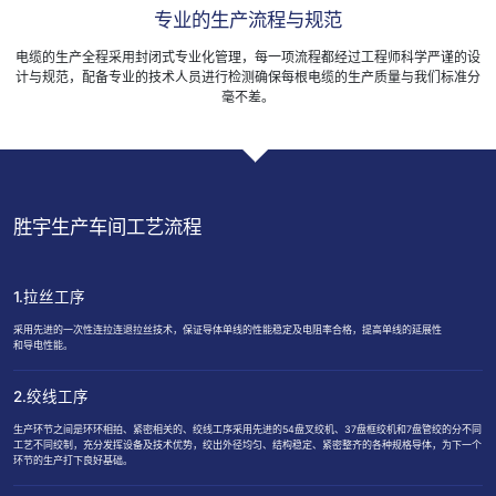
专业的生产流程与规范
电缆的生产全程采用封闭式专业化管理，每一项流程都经过工程师科学严谨的设
计与规范，配备专业的技术人员进行检测确保每根电缆的生产质量与我们标准分
毫不差。
胜宇生产车间工艺流程
1.拉丝工序
采用先进的一次性连拉连退拉丝技术，保证导体单线的性能稳定及电阻率合格，提高单线的延展性
和导电性能。
2.绞线工序
生产环节之间是环环相拍、紧密相关的、绞线工序采用先进的54盘叉绞机、37盘框绞机和7盘管绞的分不同
工艺不同绞制，充分发挥设备及技术优势，绞出外径均匀、结构稳定、紧密整齐的各种规格导体，为下一个
环节的生产打下良好基础。