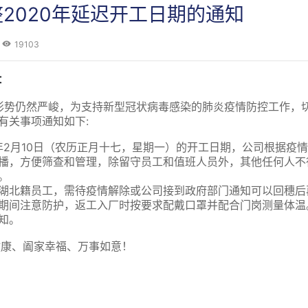
2020年延迟开工日期的通知
19103
：
势仍然严峻，为支持新型冠状病毒感染的肺炎疫情防控工作，切
有关事项通知如下:
0年2月10日（农历正月十七，星期一）的开工日期，公司根据疫
播，方便筛查和管理，除留守员工和值班人员外，其他任何人不
。
湖北籍员工，需待疫情解除或公司接到政府部门通知可以回穗后
期间注意防护，返工入厂时按要求配戴口罩并配合门岗测量体温
知。
康、阖家幸福、万事如意！